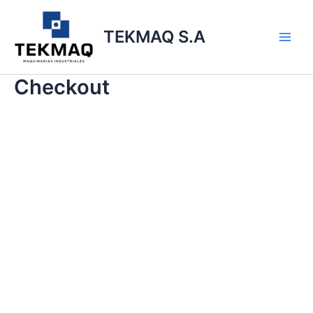
Ir
Main
al
TEKMAQ S.A
Men
contenido
Checkout