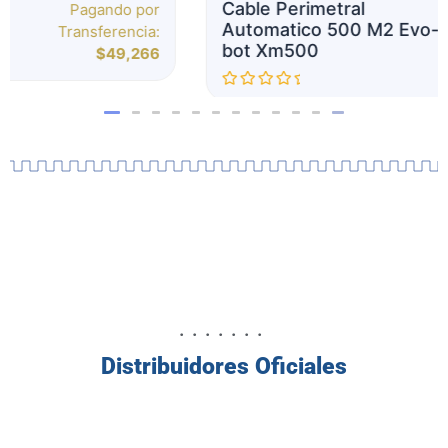
Cable Perimetral
Pagando por
Automatico 500 M2 Evo-
Transferencia:
bot Xm500
$933,101
V
a
l
o
r
a
d
o
c
o
n
0
d
e
5
.......
Distribuidores Oficiales