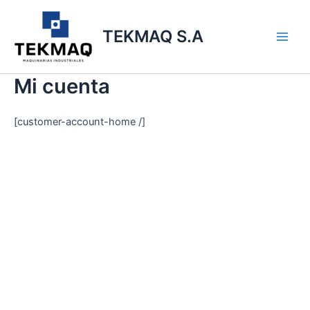
Ir
Main
al
TEKMAQ S.A
Men
contenido
Mi cuenta
[customer-account-home /]