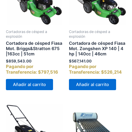
Cortadoras de césped a
Cortadoras de césped a
explosión
explosión
Cortadora de césped Fiasa
Cortadora de césped Fiasa
Mot. Briggs&Stratton 675
Mot. Zongshen XP 140 | 4
|163cc | 51cm
hp | 140cc | 46cm
$
859,543.00
$
567,141.00
Pagando por
Pagando por
Transferencia:
$797,516
Transferencia:
$526,214
Añadir al carrito
Añadir al carrito