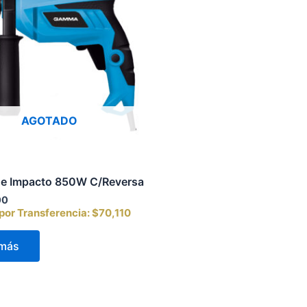
AGOTADO
de Impacto 850W C/Reversa
00
or Transferencia:
$70,110
 más