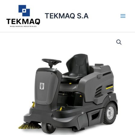
Ir
Main
al
TEKMAQ S.A
Men
contenido