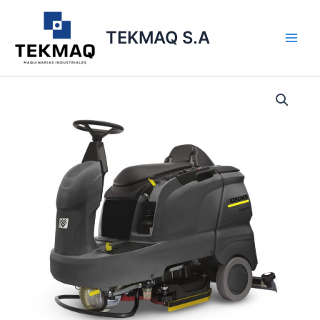
Ir
Main
al
TEKMAQ S.A
Men
contenido