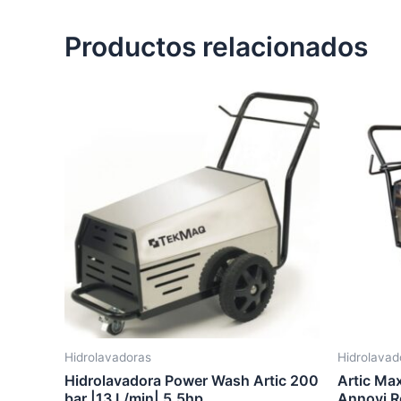
Productos relacionados
Hidrolavadoras
Hidrolavad
Hidrolavadora Power Wash Artic 200
Artic Max
bar |13 L/min| 5,5hp
Annovi R