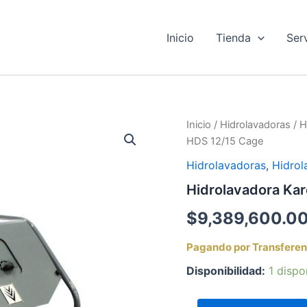
Inicio
Tienda
Ser
Hidrolavadora
Inicio
/
Hidrolavadoras
/
H
Karcher
HDS 12/15 Cage
HDS
12/15
Hidrolavadoras
,
Hidrol
Cage
Hidrolavadora Ka
cantidad
$
9,389,600.0
Pagando por Transferen
Disponibilidad:
1 dispo