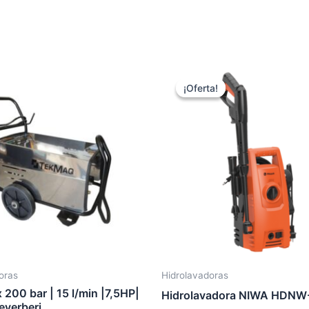
El
El
precio
prec
¡Oferta!
¡Oferta!
original
actu
era:
es:
$144,346.00.
$132
oras
Hidrolavadoras
 200 bar | 15 l/min |7,5HP|
Hidrolavadora NIWA HDNW
everberi