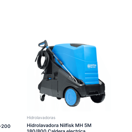
io
al
,090.00.
Hidrolavadoras
Hidrolavadora Nilfisk MH 5M
-200
180/800 Caldera electrica