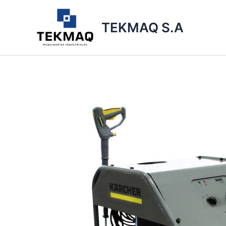
Ir
al
TEKMAQ S.A
contenido