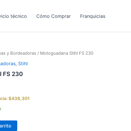
vicio técnico
Cómo Comprar
Franquicias
as y Bordeadoras
/ Motoguadana Stihl FS 230
eadoras
,
Stihl
l FS 230
cia:
$438,301
a
arrito