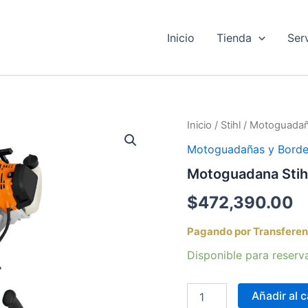
Inicio
Tienda
Ser
Motoguadana
Inicio
/
Stihl
/
Motoguadañ
Stihl
Motoguadañas y Bord
FS
230
Motoguadana Stih
cantidad
$
472,390.00
Pagando por Transferen
Disponible para reserv
Añadir al c