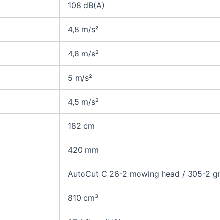
108 dB(A)
4,8 m/s²
4,8 m/s²
5 m/s²
4,5 m/s²
182 cm
420 mm
AutoCut C 26-2 mowing head / 305-2 gr
810 cm³