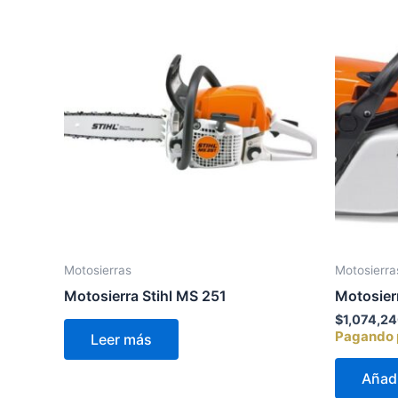
Motosierras
Motosierra
Motosierra Stihl MS 251
Motosier
$
1,074,2
Pagando p
Leer más
Añadi