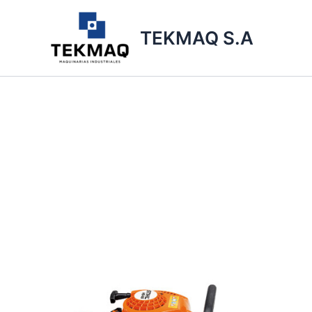
Ir
al
TEKMAQ S.A
contenido