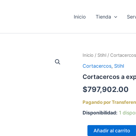
Inicio
Tienda
Ser
Cortacercos
Inicio
/
Stihl
/
Cortacerco
a
Cortacercos
,
Stihl
explosion
Stihl
Cortacercos a exp
HS
45
$
797,902.00
cantidad
Pagando por Transferen
Disponibilidad:
1 dispo
Añadir al carrito